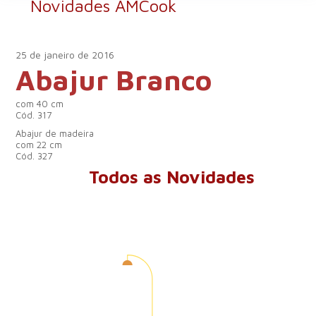
Novidades AMCook
25 de janeiro de 2016
Abajur Branco
com 40 cm
Cód.
317
Abajur de madeira
com 22 cm
Cód.
327
Todos as Novidades
A Craquelê é uma fábrica
de luminárias que, há 14
anos, oferece soluções em