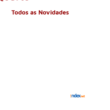
Todos as Novidades
m iluminação para todo o Brasil, produzindo abajures,
sofisticação. Além da fabricação, também realizamos
dado que suas peças merecem.
entes
Onde Encontrar
Contato