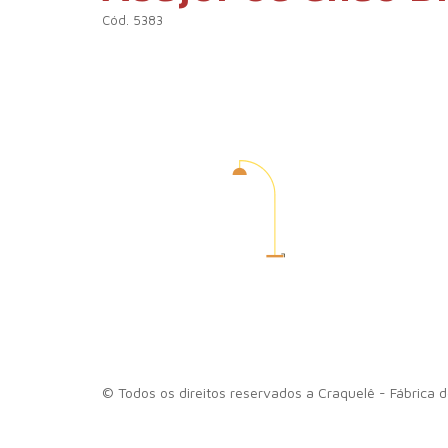
Cód. 5383
A Cra
ar
Ho
© Todos os direitos reservados a Craquelê - Fábrica d