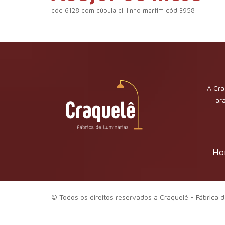
cód 6128 com cúpula cil linho marfim cód 3958
A Cra
ar
Ho
© Todos os direitos reservados a Craquelê - Fábrica d