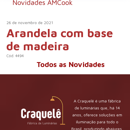
Novidades AMCook
26 de novembro de 2021
Arandela com base
de madeira
Cód. 4494
Todos as Novidades
A Craquelê é uma fábrica
de luminárias que, há 14
anos, oferece soluções em
iluminação para todo o
Brasil, produzindo abajures,