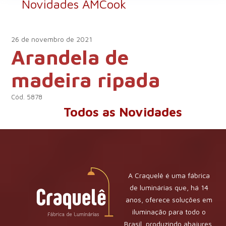
Novidades AMCook
26 de novembro de 2021
Arandela de
madeira ripada
Cód. 5878
Todos as Novidades
A Craquelê é uma fábrica
de luminárias que, há 14
anos, oferece soluções em
iluminação para todo o
Brasil, produzindo abajures,