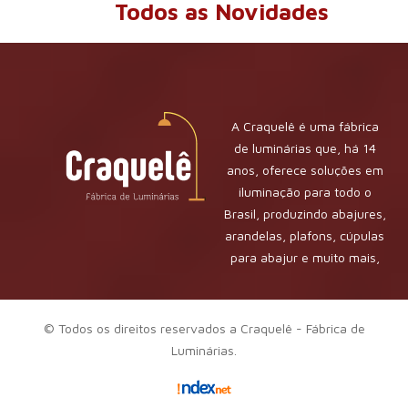
Todos as Novidades
A Craquelê é uma fábrica
de luminárias que, há 14
anos, oferece soluções em
iluminação para todo o
Brasil, produzindo abajures,
arandelas, plafons, cúpulas
para abajur e muito mais,
com qualidade e
sofisticação. Além da
fabricação, também
© Todos os direitos reservados a Craquelê - Fábrica de
realizamos reforma de
Luminárias.
cúpulas de abajur, sempre
com o cuidado que suas