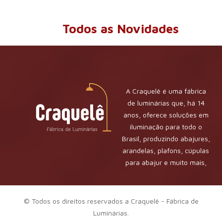
Todos as Novidades
A Craquelê é uma fábrica
de luminárias que, há 14
anos, oferece soluções em
iluminação para todo o
Brasil, produzindo abajures,
arandelas, plafons, cúpulas
para abajur e muito mais,
com qualidade e
sofisticação. Além da
fabricação, também
© Todos os direitos reservados a Craquelê - Fábrica de
realizamos reforma de
Luminárias.
cúpulas de abajur, sempre