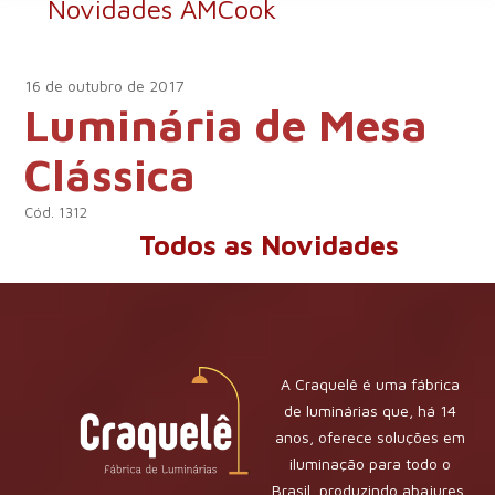
Novidades AMCook
16 de outubro de 2017
Luminária de Mesa
Clássica
Cód. 1312
Todos as Novidades
A Craquelê é uma fábrica
de luminárias que, há 14
anos, oferece soluções em
iluminação para todo o
Brasil, produzindo abajures,