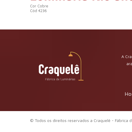
Cor Cobre
Cód 4236
A Cra
ar
Ho
© Todos os direitos reservados a Craquelê - Fábrica d