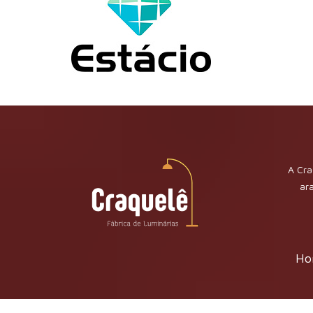
A Cra
ar
Ho