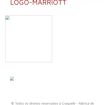
LOGO-MARRIOTT
A Craquelê é uma fábrica
de luminárias que, há 14
anos, oferece soluções em
© Todos os direitos reservados a Craquelê - Fábrica de
iluminação para todo o