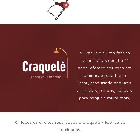
A Craquelê é uma fábrica
de luminárias que, há 14
anos, oferece soluções em
iluminação para todo o
Brasil, produzindo abajures,
arandelas, plafons, cúpulas
para abajur e muito mais,
com qualidade e
sofisticação. Além da
fabricação, também
© Todos os direitos reservados a Craquelê - Fábrica de
realizamos reforma de
Luminárias.
cúpulas de abajur, sempre